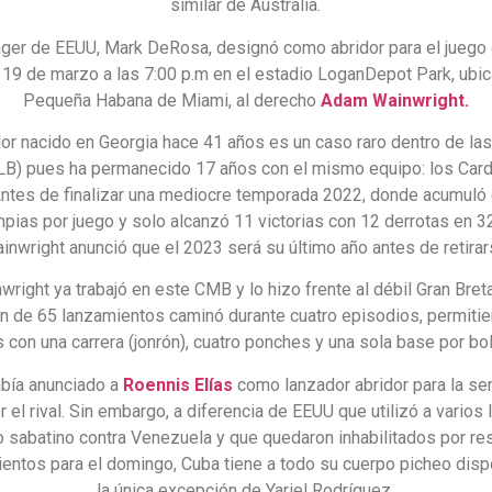
similar de Australia.
ger de EEUU, Mark DeRosa, designó como abridor para el juego
19 de marzo a las 7:00 p.m en el estadio LoganDepot Park, ubic
Pequeña Habana de Miami, al derecho
Adam Wainwright.
dor nacido en Georgia hace 41 años es un caso raro dentro de la
LB) pues ha permanecido 17 años con el mismo equipo: los Card
Antes de finalizar una mediocre temporada 2022, donde acumuló 
mpias por juego y solo alcanzó 11 victorias con 12 derrotas en 3
inwright anunció que el 2023 será su último año antes de retirar
right ya trabajó en este CMB y lo hizo frente al débil Gran Breta
ón de 65 lanzamientos caminó durante cuatro episodios, permiti
s con una carrera (jonrón), cuatro ponches y una sola base por bo
abía anunciado a
Roennis Elías
como lanzador abridor para la sem
r el rival. Sin embargo, a diferencia de EEUU que utilizó a varios
o sabatino contra Venezuela y que quedaron inhabilitados por re
entos para el domingo, Cuba tiene a todo su cuerpo picheo disp
la única excepción de Yariel Rodríguez.