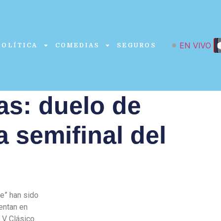
EN VIVO
POLÍTICA
COMEDIAS
SEGUROS
as: duelo de
 semifinal del
ne” han sido
entan en
l V Clásico