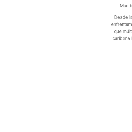
Mundi
Desde la
enfrentam
que múlt
caribeña 