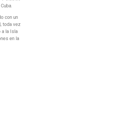
 Cuba.
do con un
, toda vez
a la Isla
ones en la