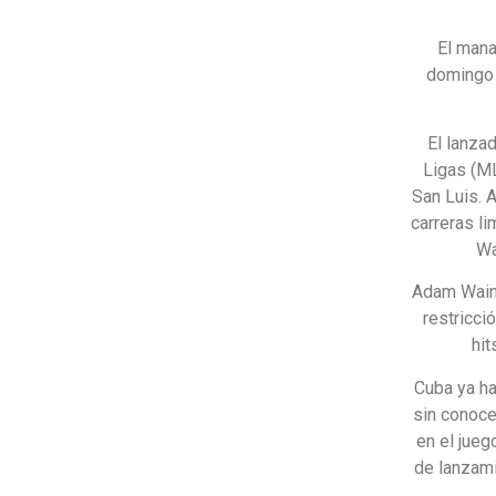
El mana
domingo 
El lanza
Ligas (M
San Luis. 
carreras li
Wa
Adam Wainw
restricci
hit
Cuba ya h
sin conoce
en el jueg
de lanzami