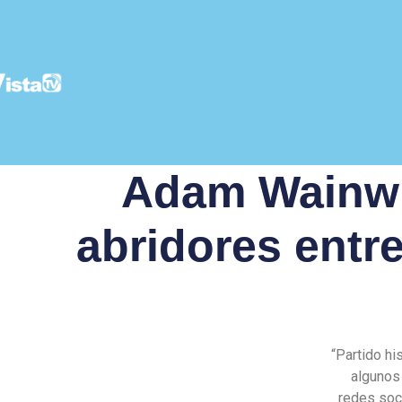
Adam Wainwri
abridores entr
“Partido hi
algunos
redes soci