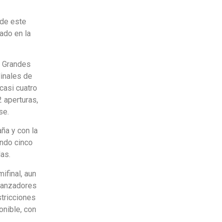
 de este
ado en la
s Grandes
inales de
casi cuatro
2 aperturas,
se.
ña y con la
endo cinco
las.
ifinal, aun
 lanzadores
stricciones
onible, con