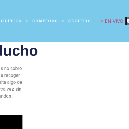
EN VIVO
POLÍTICA
COMEDIAS
SEGUROS
rlucho
es no cobro
y a recoger
lta algo de
tra vez sin
undos .