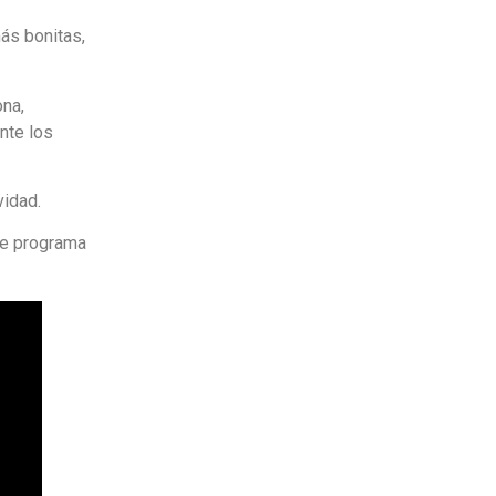
ás bonitas,
ona,
nte los
vidad.
te programa