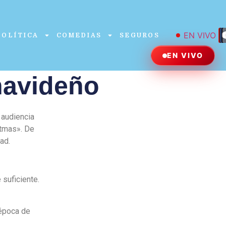
EN VIVO
POLÍTICA
COMEDIAS
SEGUROS
EN VIVO
navideño
 audiencia
stmas». De
ad.
 suficiente.
 época de