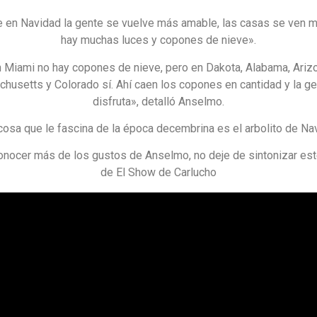
 en Navidad la gente se vuelve más amable, las casas se ven m
hay muchas luces y copones de nieve».
 Miami no hay copones de nieve, pero en Dakota, Alabama, Ariz
husetts y Colorado sí. Ahí caen los copones en cantidad y la ge
disfruta», detalló Anselmo.
cosa que le fascina de la época decembrina es el arbolito de Na
conocer más de los gustos de Anselmo, no deje de sintonizar es
de El Show de Carlucho