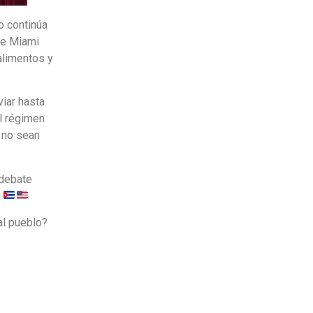
o continúa
 de Miami
alimentos y
iar hasta
l régimen
y no sean
 debate
.
al pueblo?