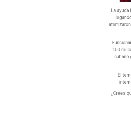
La ayuda 
llegando
aterrizaro
Funciona
100 mill
cubano g
El tem
inter
¿Crees qu