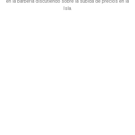
en la barbería discutiendo sobre la subida de precios en la
Isla.