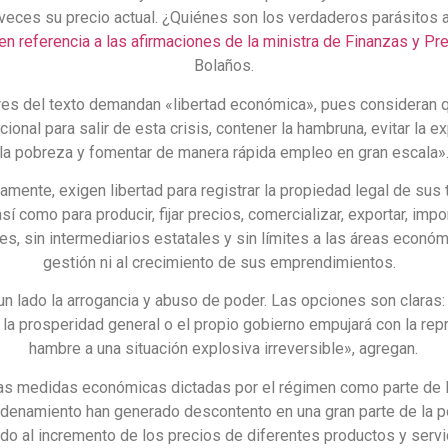
 veces su precio actual. ¿Quiénes son los verdaderos parásitos a
en referencia a las afirmaciones de la ministra de Finanzas y Pr
Bolaños.
res del texto demandan «libertad económica», pues consideran q
acional para salir de esta crisis, contener la hambruna, evitar la 
la pobreza y fomentar de manera rápida empleo en gran escala»
amente, exigen libertad para registrar la propiedad legal de sus t
sí como para producir, fijar precios, comercializar, exportar, impor
es, sin intermediarios estatales y sin límites a las áreas econó
gestión ni al crecimiento de sus emprendimientos.
un lado la arrogancia y abuso de poder. Las opciones son claras:
 la prosperidad general o el propio gobierno empujará con la repr
hambre a una situación explosiva irreversible», agregan.
as medidas económicas dictadas por el régimen como parte de l
rdenamiento han generado descontento en una gran parte de la p
do al incremento de los precios de diferentes productos y servi