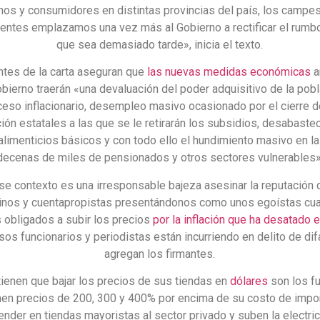
nos y consumidores en distintas provincias del país, los campe
entes emplazamos una vez más al Gobierno a rectificar el rumb
que sea demasiado tarde», inicia el texto.
ntes de la carta aseguran que
las nuevas medidas económicas
a
obierno traerán «una devaluación del poder adquisitivo de la pobl
eso inflacionario, desempleo masivo ocasionado por el cierre 
ión estatales a las que se le retirarán los subsidios, desabaste
alimenticios básicos y con todo ello el hundimiento masivo en la
decenas de miles de pensionados y otros sectores vulnerables»
se contexto es una irresponsable bajeza asesinar la reputación 
nos y cuentapropistas presentándonos como unos egoístas cu
obligados a subir los precios
por la inflación que ha desatado e
Esos funcionarios y periodistas están incurriendo en delito de di
agregan los firmantes.
ienen que bajar los precios de sus tiendas en
dólares
son los fu
en precios de 200, 300 y 400% por encima de su costo de impor
ender en tiendas mayoristas al sector privado y suben la electri