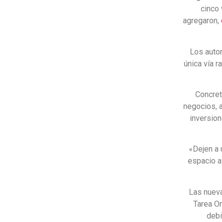
cinco
agregaron,
Los auto
única vía r
Concret
negocios, a
inversion
«Dejen a 
espacio a
Las nuev
Tarea O
debi