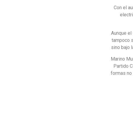
Con el au
electr
Aunque el 
tampoco s
sino bajo 
Marino Mur
Partido C
formas no 