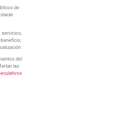
úblicos de
estarán
 servicios,
beneficio,
calización.
mientos del
fertan las
eculativos