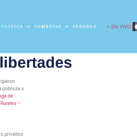
EN VIVO
POLÍTICA
COMEDIAS
SEGUROS
ibertades
igieron
a pobreza y
iga de
 Rurales –
es privados