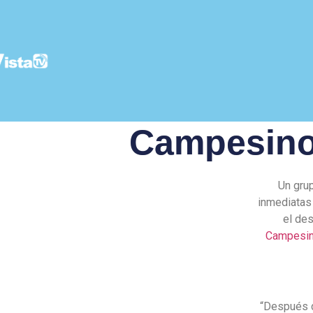
Campesino
Un gru
inmediatas
el des
Campesin
“Después d