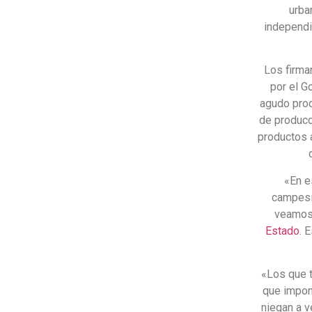
urba
independi
Los firma
por el G
agudo proc
de producc
productos 
«En e
campesi
veamos 
Estado
. 
«Los que t
que impon
niegan a v