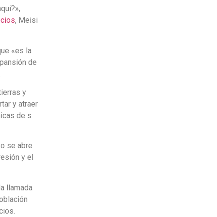
quí?»,
ecios
, Meisi
ue «es la
expansión de
.
ierras y
tar y atraer
micas de s
 o se abre
esión y el
a llamada
oblación
cios.