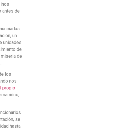
sinos
o antes de
nunciadas
ación, un
de unidades
cimiento de
 miseria de
.
de los
ando nos
l propio
famación»,
ncionarios
tación, se
cidad hasta