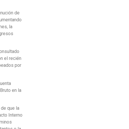
inución de
 aumentando
nes, la
ngresos
consultado
n el recién
lpeados por
cuenta
Bruto en la
 de que la
cto Interno
rminos
tantes o la