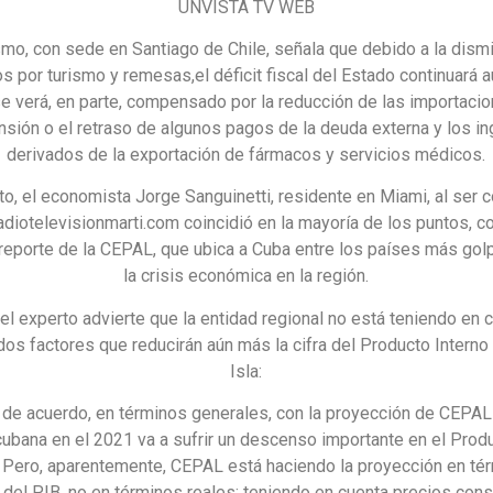
UNVISTA TV WEB
smo, con sede en Santiago de Chile, señala que debido a la dism
os por turismo y remesas,el déficit fiscal del Estado continuará
e verá, en parte, compensado por la reducción de las importacio
sión o el retraso de algunos pagos de la deuda externa y los i
derivados de la exportación de fármacos y servicios médicos.
to, el economista Jorge Sanguinetti, residente en Miami, al ser 
diotelevisionmarti.com coincidió en la mayoría de los puntos, co
reporte de la CEPAL, que ubica a Cuba entre los países más go
la crisis económica en la región.
el experto advierte que la entidad regional no está teniendo en 
os factores que reducirán aún más la cifra del Producto Interno 
Isla:
 de acuerdo, en términos generales, con la proyección de CEPAL
ubana en el 2021 va a sufrir un descenso importante en el Produ
. Pero, aparentemente, CEPAL está haciendo la proyección en té
del PIB, no en términos reales: teniendo en cuenta precios cons