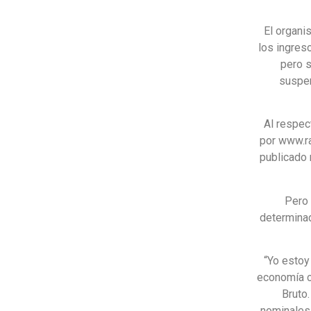
El organi
los ingres
pero s
suspen
Al respec
por www.ra
publicado 
Pero 
determinad
“Yo estoy
economía c
Bruto
nominales 