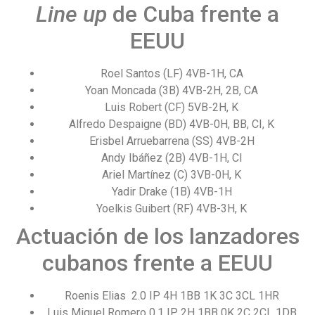
Line up
de Cuba frente a
EEUU
Roel Santos (LF) 4VB-1H, CA
Yoan Moncada (3B) 4VB-2H, 2B, CA
Luis Robert (CF) 5VB-2H, K
Alfredo Despaigne (BD) 4VB-0H, BB, CI, K
Erisbel Arruebarrena (SS) 4VB-2H
Andy Ibáñez (2B) 4VB-1H, CI
Ariel Martínez (C) 3VB-0H, K
Yadir Drake (1B) 4VB-1H
Yoelkis Guibert (RF) 4VB-3H, K
Actuación de los lanzadores
cubanos frente a EEUU
Roenis Elias 2.0 IP 4H 1BB 1K 3C 3CL 1HR
Luis Miguel Romero 0.1 IP 2H 1BB 0K 2C 2CL 1DB