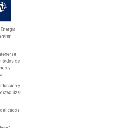
 Energía
entran
antenerse
imitadas de
ones y
a.
roducción y
estabilizar
 delicados