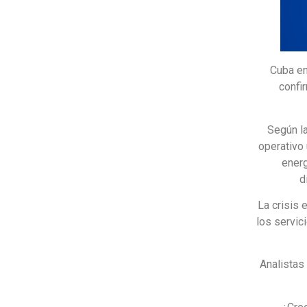
Cuba en
confi
Según la
operativo 
energ
d
La crisis 
los servic
Analistas