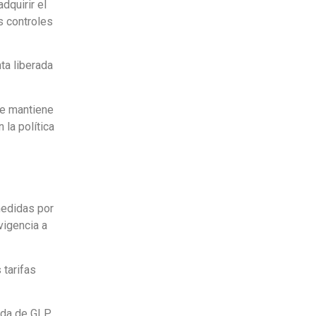
dquirir el
s controles
ta liberada
se mantiene
 la política
medidas por
vigencia a
 tarifas
lada de GLP