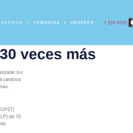
EN VIVO
POLÍTICA
COMEDIAS
SEGUROS
 30 veces más
lizarán los
irá cambios
onas.
 CUPET)
(GLP) de 10
nte.