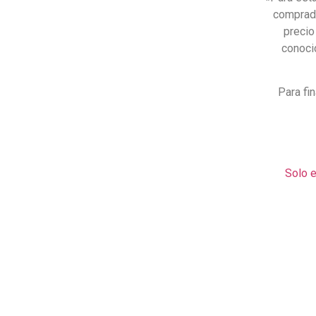
comprada
precio
conoci
Para fi
Solo e