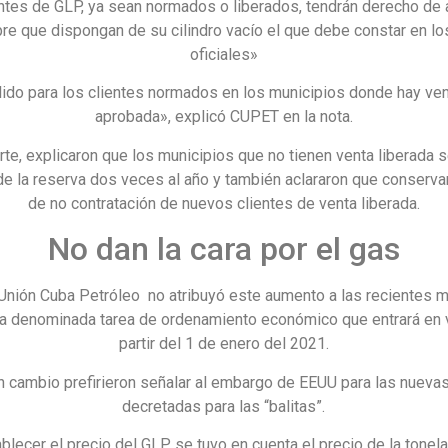
ntes de GLP, ya sean normados o liberados, tendrán derecho de a
e que dispongan de su cilindro vacío el que debe constar en lo
oficiales»
lido para los clientes normados en los municipios donde hay ven
aprobada», explicó CUPET en la nota.
arte, explicaron que los municipios que no tienen venta liberada 
de la reserva dos veces al año y también aclararon que conservan
de no contratación de nuevos clientes de venta liberada.
No dan la cara por el gas
 Unión Cuba Petróleo no atribuyó este aumento a las recientes 
la denominada tarea de ordenamiento económico que entrará en 
partir del 1 de enero del 2021.
n cambio prefirieron señalar al embargo de EEUU para las nuevas
decretadas para las “balitas”.
blecer el precio del GLP se tuvo en cuenta el precio de la tone