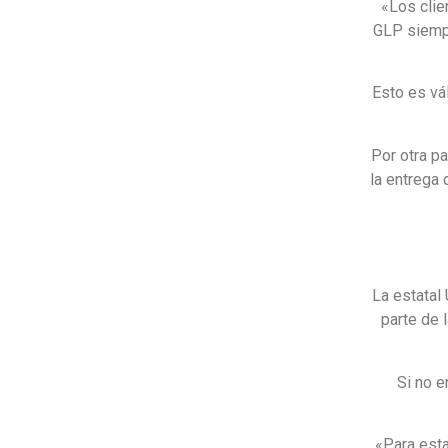
«Los clie
GLP siempr
Esto es vá
Por otra p
la entrega 
La estatal
parte de 
Si no e
«Para esta