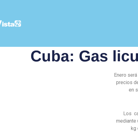
Cuba: Gas lic
Enero será
precios de
en s
Los ca
mediante u
kg 