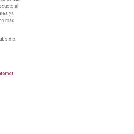
oducto al
ones ya
cho más
ubsidio.
nternet