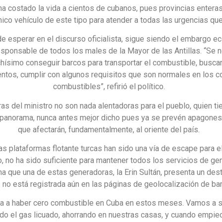
ha costado la vida a cientos de cubanos, pues provincias entera
nico vehículo de este tipo para atender a todas las urgencias que
e esperar en el discurso oficialista, sigue siendo el embargo e
esponsable de todos los males de la Mayor de las Antillas. “Se n
hísimo conseguir barcos para transportar el combustible, buscar
entos, cumplir con algunos requisitos que son normales en los c
combustibles”, refirió el político.
as del ministro no son nada alentadoras para el pueblo, quien ti
 panorama, nunca antes mejor dicho pues ya se prevén apagone
que afectarán, fundamentalmente, al oriente del país.
as plataformas flotante turcas han sido una vía de escape para e
, no ha sido suficiente para mantener todos los servicios de ge
 que una de estas generadoras, la Erin Sultán, presenta un dest
 no está registrada aún en las páginas de geolocalización de ba
va a haber cero combustible en Cuba en estos meses. Vamos a s
ndo el gas licuado, ahorrando en nuestras casas, y cuando empiec