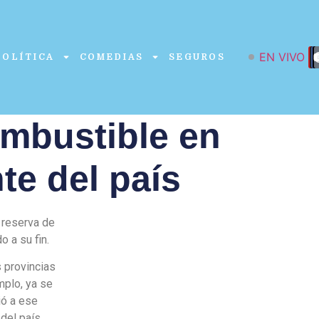
EN VIVO
POLÍTICA
COMEDIAS
SEGUROS
ombustible en
te del país
 reserva de
o a su fin.
s provincias
mplo, ya se
ió a ese
del país.