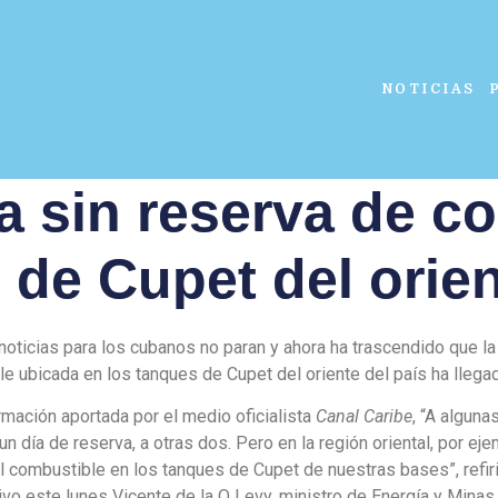
NOTICIAS
 sin reserva de c
 de Cupet del orien
noticias para los cubanos no paran y ahora ha trascendido que la
e ubicada en los tanques de Cupet del oriente del país ha llegad
mación aportada por el medio oficialista
Canal Caribe
, “A alguna
un día de reserva, a otras dos. Pero en la región oriental, por eje
l combustible en los tanques de Cupet de nuestras bases”, refir
ivo este lunes Vicente de la O Levy, ministro de Energía y Minas 