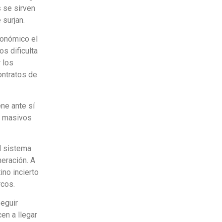
s se sirven
 surjan.
conómico el
os dificulta
 los
ontratos de
ene ante sí
s masivos
l sistema
neración. A
ino incierto
rcos.
eguir
en a llegar