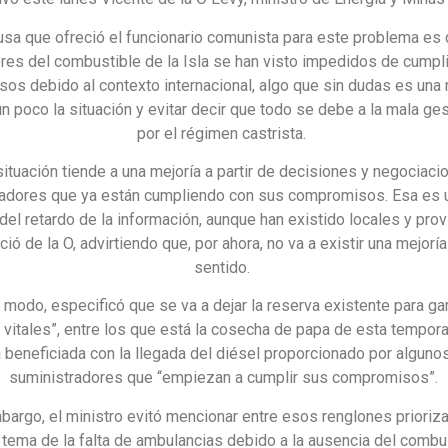
usa que ofreció el funcionario comunista para este problema es 
es del combustible de la Isla se han visto impedidos de cumpl
os debido al contexto internacional, algo que sin dudas es una
un poco la situación y evitar decir que todo se debe a la mala ge
por el régimen castrista.
situación tiende a una mejoría a partir de decisiones y negociaci
radores que ya están cumpliendo con sus compromisos. Esa es u
del retardo de la información, aunque han existido locales y provi
ció de la O, advirtiendo que, por ahora, no va a existir una mejorí
sentido.
modo, especificó que se va a dejar la reserva existente para gar
 vitales”, entre los que está la cosecha de papa de esta tempora
 beneficiada con la llegada del diésel proporcionado por alguno
suministradores que “empiezan a cumplir sus compromisos”.
bargo, el ministro evitó mencionar entre esos renglones prioriz
tema de la falta de ambulancias debido a la ausencia del combus