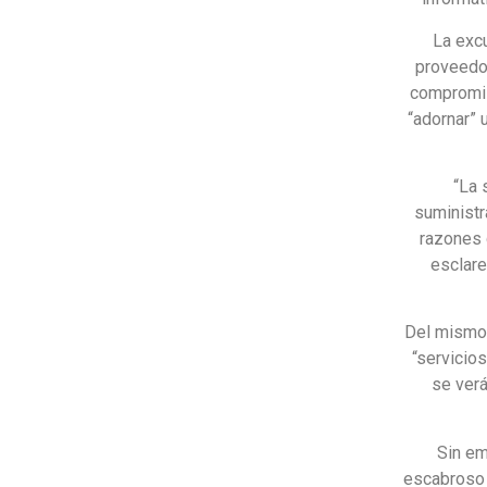
La exc
proveedor
compromis
“adornar” 
“La 
suminist
razones 
esclare
Del mismo 
“servicios
se verá
Sin em
escabroso 