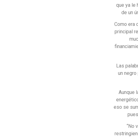
que ya le 
de un ú
Como era d
principal r
muc
financiami
Las palabr
un negro
Aunque l
energético
eso se suma
pues
“No 
restringie