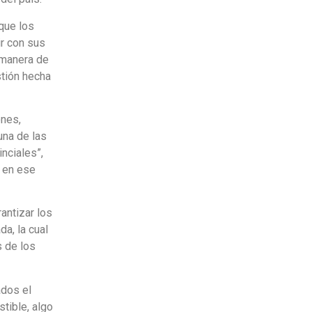
que los
ir con sus
 manera de
stión hecha
ones,
na de las
nciales”,
a en ese
antizar los
da, la cual
s de los
ados el
tible, algo