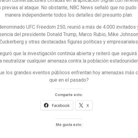
raron conversaciones cifradas en la aplicación Signal con refere
s previas al ataque. No obstante, NBC News señaló que no pudo v
manera independiente todos los detalles del presunto plan.
 denominado UFC Freedom 250, reunió a más de 4.000 invitados 
esencia del presidente Donald Trump, Marco Rubio, Mike Johnson
Zuckerberg y otras destacadas figuras políticas y empresariales
eguró que la investigación continúa abierta y reiteró que seguir
a neutralizar cualquier amenaza contra la población estadounide
ue los grandes eventos públicos enfrentan hoy amenazas más 
que en el pasado?
Comparte esto:
Facebook
X
Me gusta esto: