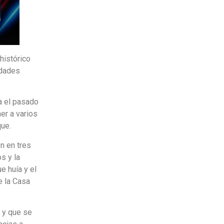
 histórico
idades
a el pasado
er a varios
que.
n en tres
s y la
e huía y el
e la Casa
 y que se