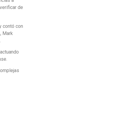
ncias a
erificar de
y contó con
, Mark
.
á actuando
nse.
complejas