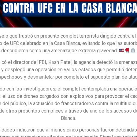
veló que frustró un presunto complot terrorista dirigido contra el
o de UFC celebrado en la Casa Blanca, evitando lo que las autor
describieron como una amenaza de extrema gravedad.
có el director del FBI, Kash Patel, la agencia detectó la amenaz
o y desplegó una operación en varios estados que permitió deten
pechosos y desmantelar por completo el supuesto plan de ata
do con los investigadores, el complot contemplaba una operació
: el uso de drones cargados con explosivos para provocar el cao
 del público, la actuación de francotiradores contra la multitud qu
de otros presuntos cómplices a través de uno de los accesos d
Blanca.
ridades indicaron que al menos cinco personas fueron detenidas