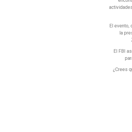
encont
actividade
El evento,
la pr
El FBI as
par
¿Crees q