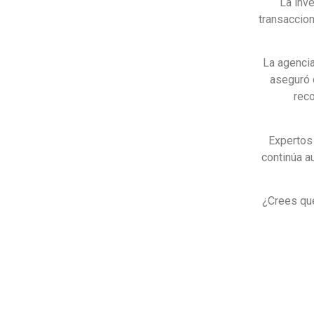
La inv
transaccion
La agencia
aseguró 
rec
Expertos 
continúa a
¿Crees qu