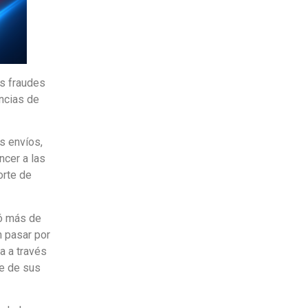
s fraudes
ncias de
s envíos,
ncer a las
orte de
ió más de
n pasar por
a a través
te de sus