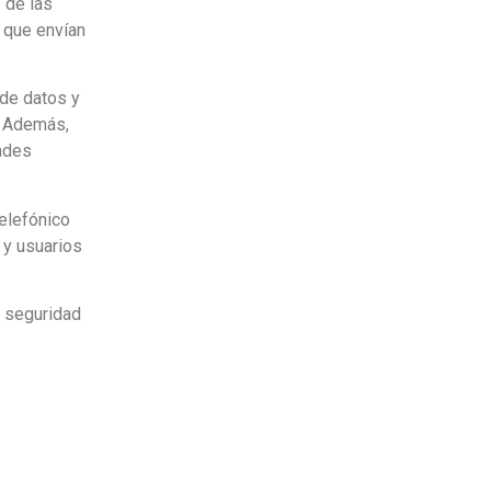
 de las
s que envían
 de datos y
. Además,
ades
telefónico
 y usuarios
 seguridad