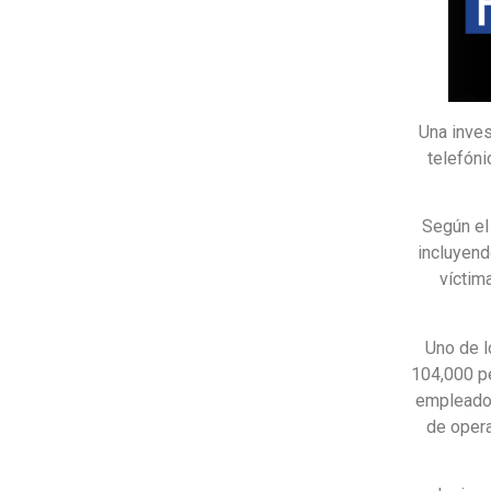
Una inve
telefón
Según el
incluyend
víctim
Uno de l
104,000 pe
empleados
de opera