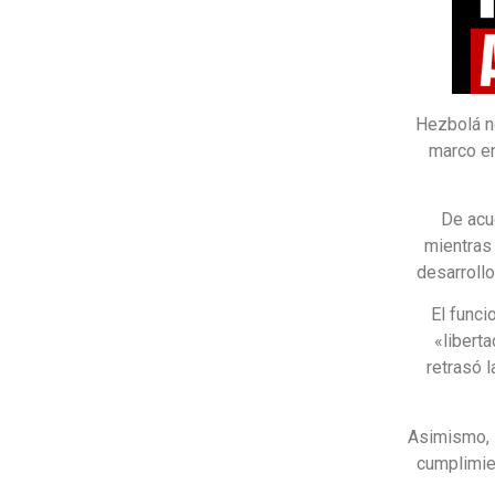
Hezbolá no
marco en
De acu
mientras 
desarroll
El func
«liberta
retrasó l
Asimismo, 
cumplimie