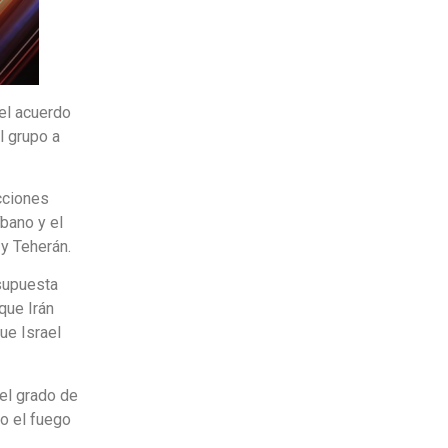
del acuerdo
l grupo a
cciones
íbano y el
y Teherán.
supuesta
 que Irán
que Israel
el grado de
o el fuego