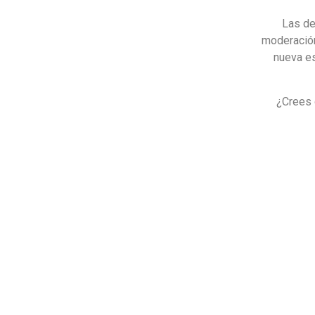
Las de
moderación
nueva es
¿Crees 