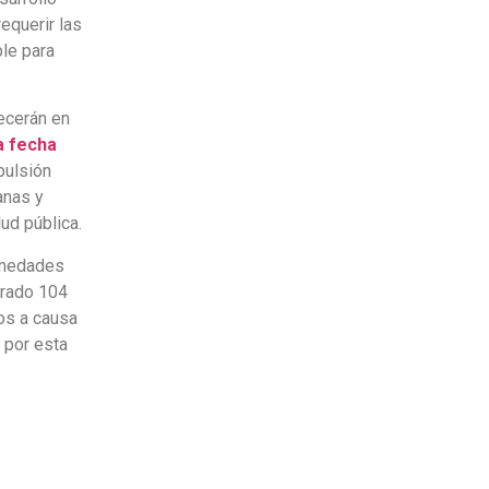
equerir las
ble para
ecerán en
a fecha
pulsión
anas y
ud pública.
ermedades
trado 104
os a causa
 por esta