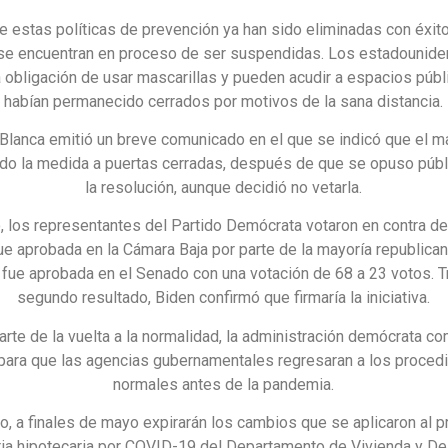
e estas políticas de prevención ya han sido eliminadas con éxito
 se encuentran en proceso de ser suspendidas. Los estadounide
a obligación de usar mascarillas y pueden acudir a espacios púb
habían permanecido cerrados por motivos de la sana distancia.
Blanca emitió un breve comunicado en el que se indicó que el m
ado la medida a puertas cerradas, después de que se opuso púb
la resolución, aunque decidió no vetarla.
, los representantes del Partido Demócrata votaron en contra d
ue aprobada en la Cámara Baja por parte de la mayoría republican
 fue aprobada en el Senado con una votación de 68 a 23 votos. T
segundo resultado, Biden confirmó que firmaría la iniciativa.
rte de la vuelta a la normalidad, la administración demócrata c
r para que las agencias gubernamentales regresaran a los proced
normales antes de la pandemia.
o, a finales de mayo expirarán los cambios que se aplicaron al 
ia hipotecaria por COVID-19 del Departamento de Vivienda y De