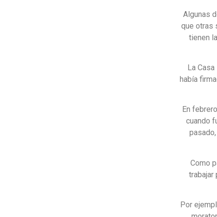
Algunas d
que otras
tienen l
La Casa 
había firm
En febrero
cuando f
pasado,
Como pa
trabaja
Por ejempl
morator