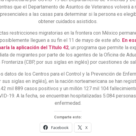
entras que el Departamento de Asuntos de Veteranos volverá a r
 presenciales a las casas para determinar si la persona es elegi
obtener cuidados asistidos.
ctas restricciones migratorias en la frontera con México perman
 posiblemente lleguen a su fin el 11 de mayo de este año.
En es
aría la aplicación del Título 42
, un programa que permite la ex
iata de migrantes por parte de los agentes de la Oficina de Adu
 Fronteriza (CBP, por sus siglas en inglés) por cuestiones de sal
s datos de los Centros para el Control y la Prevención de Enf
r sus siglas en inglés), en la nación norteamericana se han regis
242 mil 889 casos positivos y un millón 127 mil 104 fallecimient
VID-19. A la fecha, se encuentran hospitalizadas 5.084 personas
enfermedad.
Comparte esto:
Facebook
X