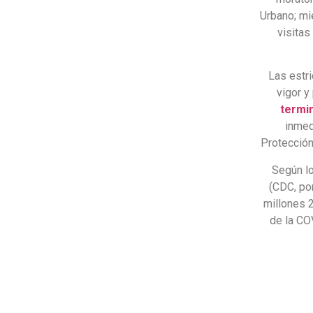
Urbano; mi
visitas
Las estri
vigor y
termin
inmed
Protección
Según lo
(CDC, po
millones 
de la CO