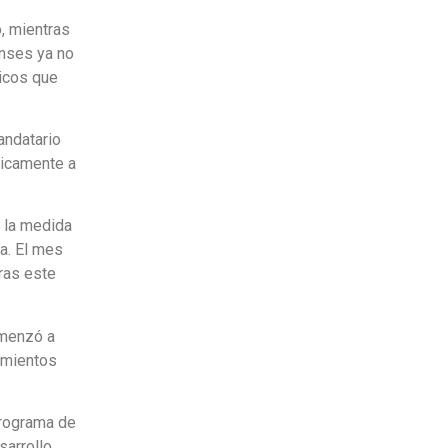
, mientras
nses ya no
licos que
andatario
licamente a
e la medida
a. El mes
ras este
omenzó a
imientos
programa de
sarrollo