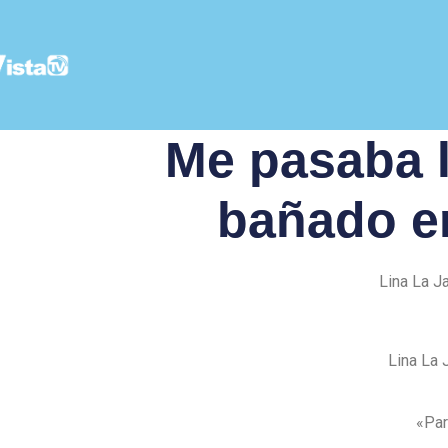
Me pasaba l
bañado en
Lina La J
Lina La 
«Par