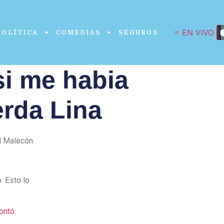
EN VIVO
POLÍTICA
COMEDIAS
SEGUROS
si me habia
erda Lina
l Malecón.
. Esto lo
ontó.