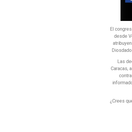
El congres
desde Ve
atribuyen
Diosdado 
Las de
Caracas, 
contra
informado
¿Crees que