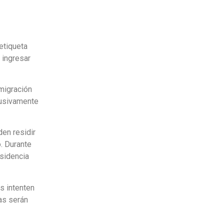
etiqueta
 ingresar
migración
lusivamente
den residir
. Durante
esidencia
s intenten
nas serán