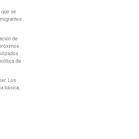
o que se
nmigrantes
lación de
 próximos
bilizados
olítica de
ber. Los
a básica,
.