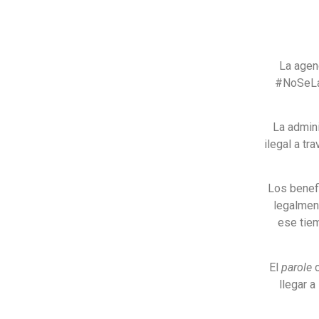
La agen
#NoSeLan
La admin
ilegal a t
Los benefi
legalmen
ese tiem
El
parole
c
llegar a