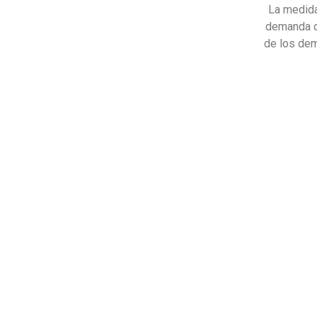
La medida
demanda de
de los de