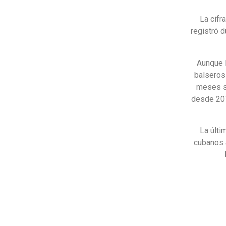
La cifr
registró d
Aunque l
balseros
meses se
desde 201
La últi
cubanos a