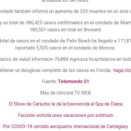
actualización del lunes.
 estado también informó un aumento de 233 muertes en un solo d
y un total de 386,425 casos confirmados en el condado de Mia
180,501 casos en total en Broward.
total de casos en el condado de Palm Beach ha llegado a 111,8
reportado 5,505 casos en el condado de Monroe.
narios de salud informaron 74,884 ingresos hospitalarios en todo
obtener un desglose completo de los casos en Florida,
haga cli
Fuente:
Telemundo 51
Más de Univista TV WEB
El Show de Carlucho le da la bienvenida al Spa de Diana
Facundo solicita unas vacaciones por estímulo
Por COVID-19 cerrado aeropuerto internacional de Camagüey