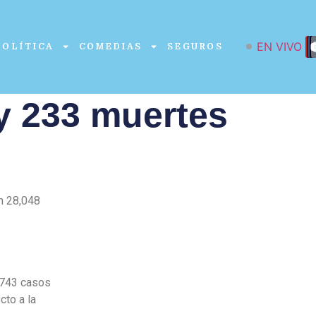
EN VIVO
POLÍTICA
COMEDIAS
SEGUROS
y 233 muertes
n 28,048
0,743 casos
cto a la