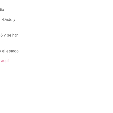
ía.
mi-Dade y
16 y se han
 el estado.
c aquí
.