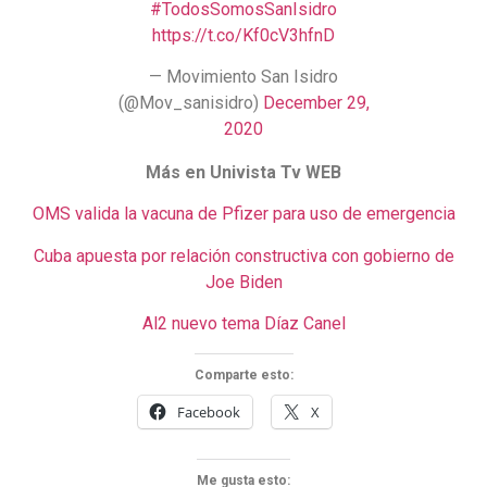
#TodosSomosSanIsidro
https://t.co/Kf0cV3hfnD
— Movimiento San Isidro
(@Mov_sanisidro)
December 29,
2020
Más en Univista Tv WEB
OMS valida la vacuna de Pfizer para uso de emergencia
Cuba apuesta por relación constructiva con gobierno de
Joe Biden
Al2 nuevo
tema Díaz Canel
Comparte esto:
Facebook
X
Me gusta esto: