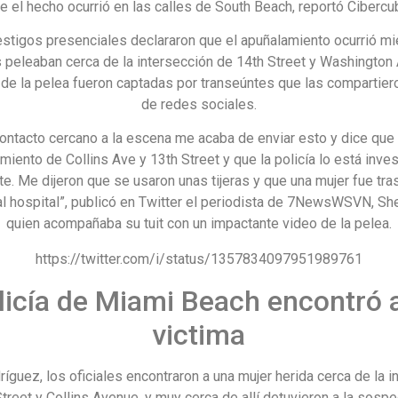
e el hecho ocurrió en las calles de South Beach, reportó Cibercu
estigos presenciales declararon que el apuñalamiento ocurrió mi
 peleaban cerca de la intersección de 14th Street y Washington
e la pelea fueron captadas por transeúntes que las compartier
de redes sociales.
contacto cercano a la escena me acaba de enviar esto y dice que 
miento de Collins Ave y 13th Street y que la policía lo está inve
e. Me dijeron que se usaron unas tijeras y que una mujer fue tr
al hospital”, publicó en Twitter el periodista de 7NewsWSVN, Sh
quien acompañaba su tuit con un impactante video de la pelea.
https://twitter.com/i/status/1357834097951989761
licía de Miami Beach encontró a
victima
íguez, los oficiales encontraron a una mujer herida cerca de la i
treet y Collins Avenue, y muy cerca de allí detuvieron a la sos