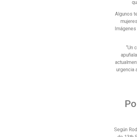
qu
Algunos t
mujeres
Imágenes d
“Un 
apuñala
actualment
urgencia 
Po
Según Rodr
de 13th S