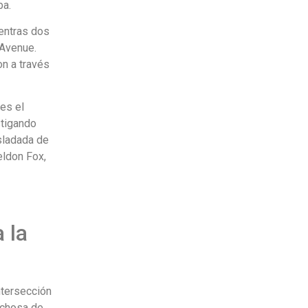
ba.
entras dos
 Avenue.
on a través
es el
stigando
asladada de
eldon Fox,
 la
ntersección
pechosa de