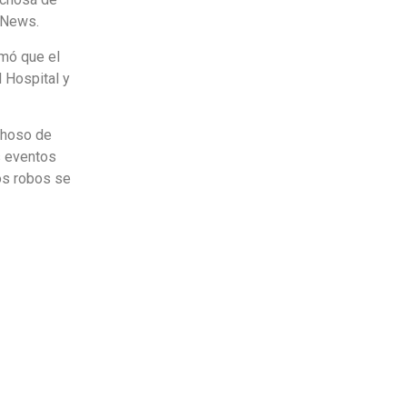
10News.
rmó que el
 Hospital y
echoso de
s eventos
los robos se