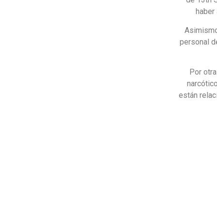
haber 
Asimismo,
personal d
Por otra
narcótic
están relac