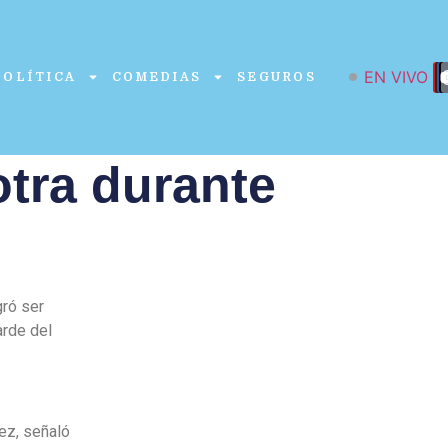
EN VIVO
POLÍTICA
COMEDIAS
SEGUROS
otra durante
gró ser
arde del
ez, señaló