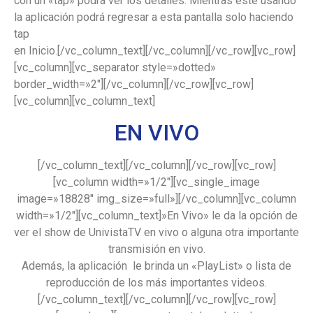
con un «tap» podrá ver los detalles. Mientras este usando
la aplicación podrá regresar a esta pantalla solo haciendo
tap
en Inicio.[/vc_column_text][/vc_column][/vc_row][vc_row]
[vc_column][vc_separator style=»dotted»
border_width=»2″][/vc_column][/vc_row][vc_row]
[vc_column][vc_column_text]
EN VIVO
[/vc_column_text][/vc_column][/vc_row][vc_row]
[vc_column width=»1/2″][vc_single_image
image=»18828″ img_size=»full»][/vc_column][vc_column
width=»1/2″][vc_column_text]»En Vivo» le da la opción de
ver el show de UnivistaTV en vivo o alguna otra importante
transmisión en vivo.
Además, la aplicación le brinda un «PlayList» o lista de
reproducción de los más importantes videos.
[/vc_column_text][/vc_column][/vc_row][vc_row]