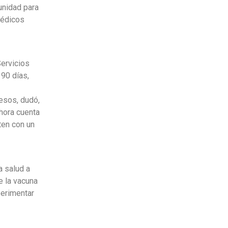
unidad para
médicos
Servicios
90 días,
esos, dudó,
ahora cuenta
ten con un
a salud a
e la vacuna
perimentar