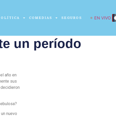
EN VIVO
POLÍTICA
COMEDIAS
SEGUROS
e un período
el año en
mente sus
 decidieron
nebulosa?
e un nuevo