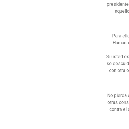
presidente
aquell
Para ell
Humanos
Si usted e
se descuidó
con otra 
No pierda 
otras cons
contra el