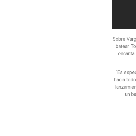
Sobre Varg
batear. T
encanta 
“Es espec
hacia todo
lanzamien
un ba