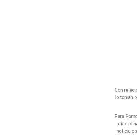
Con relaci
lo tenían 
Para Romer
discipli
noticia p