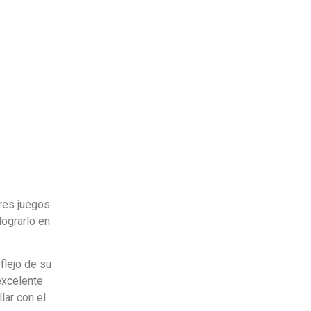
tres juegos
lograrlo en
flejo de su
excelente
lar con el