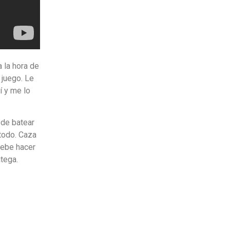
 la hora de
 juego. Le
í y me lo
ede batear
 todo. Caza
debe hacer
atega.