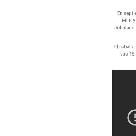
En septi
MLB y 
debutado 
El cubano
sus 16 