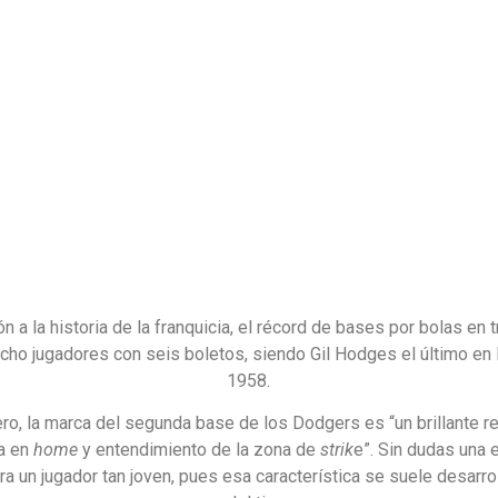
ón a la historia de la franquicia, el récord de bases por bolas en 
ocho jugadores con seis boletos, siendo Gil Hodges el último en 
1958.
o, la marca del segunda base de los Dodgers es “un brillante re
na en
home
y entendimiento de la zona de
strik
e”. Sin dudas una 
ara un jugador tan joven, pues esa característica se suele desarrol