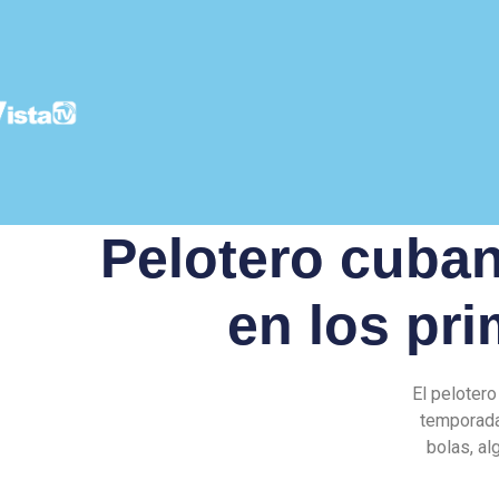
Pelotero cuban
en los pr
El peloter
temporada
bolas, al