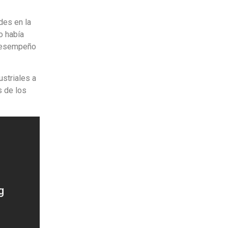
des en la
o había
 desempeño
striales a
s de los