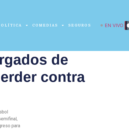
EN VIVO
POLÍTICA
COMEDIAS
SEGUROS
argados de
erder contra
sbol
emifinal,
greso para