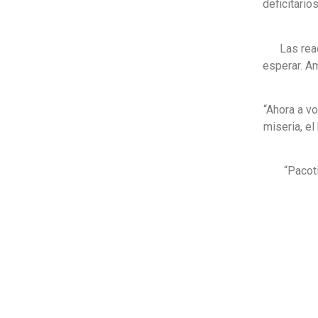
deficitari
Las rea
esperar. A
“Ahora a v
miseria, el
“Pacot