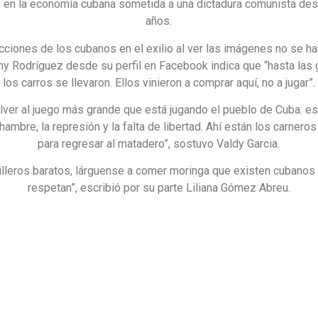
os en la economía cubana sometida a una dictadura comunista de
años.
cciones de los cubanos en el exilio al ver las imágenes no se h
my Rodríguez desde su perfil en Facebook indica que “hasta las
los carros se llevaron. Ellos vinieron a comprar aquí, no a jugar”.
olver al juego más grande que está jugando el pueblo de Cuba: es
 hambre, la represión y la falta de libertad. Ahí están los carnero
para regresar al matadero”, sostuvo Valdy Garcia.
illeros baratos, lárguense a comer moringa que existen cubanos
respetan”, escribió por su parte Liliana Gómez Abreu.