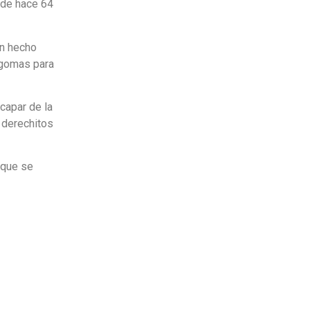
sde hace 64
an hecho
 gomas para
capar de la
s derechitos
 que se