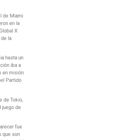
al de Miami
eron en la
Global X
 de la
ia hasta un
ción iba a
s en misión
el Partido
e de Tokio,
l juego de
parecer fue
os que son