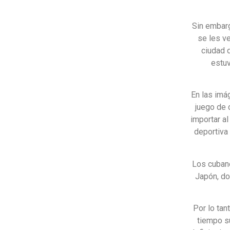
Sin embarg
se les ve
ciudad d
estuv
En las imá
juego de 
importar a
deportiva
Los cubano
Japón, do
Por lo tan
tiempo su