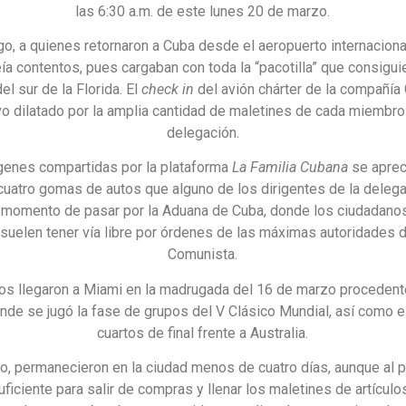
las 6:30 a.m. de este lunes 20 de marzo.
o, a quienes retornaron a Cuba desde el aeropuerto internacion
ía contentos, pues cargaban con toda la “pacotilla” que consigui
el sur de la Florida. El
check in
del avión chárter de la compañía 
o dilatado por la amplia cantidad de maletines de cada miembro
delegación.
genes compartidas por la plataforma
La Familia Cubana
se aprec
cuatro gomas de autos que alguno de los dirigentes de la delega
l momento de pasar por la Aduana de Cuba, donde los ciudadano
 suelen tener vía libre por órdenes de las máximas autoridades d
Comunista.
s llegaron a Miami en la madrugada del 16 de marzo procedent
nde se jugó la fase de grupos del V Clásico Mundial, así como e
cuartos de final frente a Australia.
to, permanecieron en la ciudad menos de cuatro días, aunque al 
ficiente para salir de compras y llenar los maletines de artícul