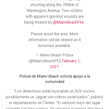
shooting along the 700blk of
Washington Avenue. Two victims
with apparent gunshot wounds are
being treated by
@MiamiBeachFire
.
Please avoid the area. More
information will be shared as it
becomes available.
— Miami Beach Police
(@MiamiBeachPD)
February 1,
2021
Policía de Miami Beach solicita apoyo a la
comunidad
“Los detectives están buscando un SUV oscuro,
posiblemente un Jaguar con vidrios polarizados”, publicó
el departamento en Twitter. “El vehículo huyó del lugar
ocupado por tres sujetos. Se ubicaron al menos dos tipos