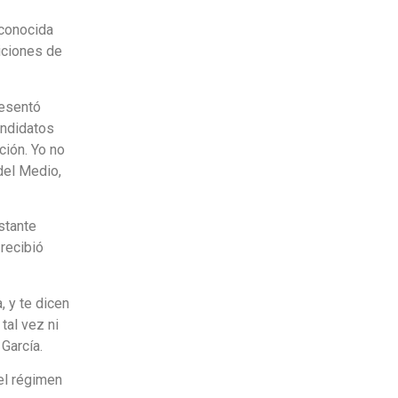
 conocida
iciones de
resentó
andidatos
ción. Yo no
 del Medio,
astante
 recibió
, y te dicen
tal vez ni
García.
el régimen