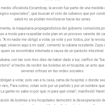
 medio oficialista
Escambray
, la acción fue parte de una medida
egios especiales”, que buscan el voto de cubanos que por cond
salud no se podían movilizarse hacia las urnas.
mente, la maquinaria propagandística del gobierno comunista p
tas a modo para respaldar este plan en un proceso carente de c
. “A mí nadie me obligó a votar, ya voté y por todos, por la revolu
ajar, vinieron aquí a mi sala”, comentó la cubana residente Zaza
quien se encontraba internada a causa de un parásito intestinal.
ubana, con tan solo tres días de haber dado a luz, calificó de “b
ctorio” el hecho de recibir las boletas en el hospital, un acto que
severas críticas en las redes sociales.
 obligan a votar, solo van a tu casa, cama de hospital, o donde sea
ué raro, Para colmo, votan solo por un partido y por un nombre que 
 La gente no sabe ni por qué, ni para qué votan”, manifestó Yanet 
zación de boletas a los hospitales demostró la desesperación d