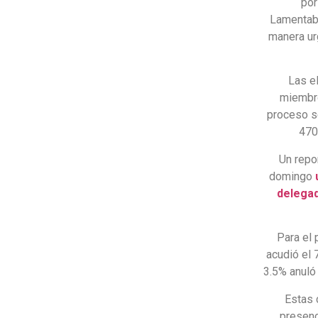
por
Lamentabl
manera ur
Las el
miembro
proceso se
470
Un repo
domingo
u
delega
Para el
acudió el 
3.5% anuló 
Estas 
presenc