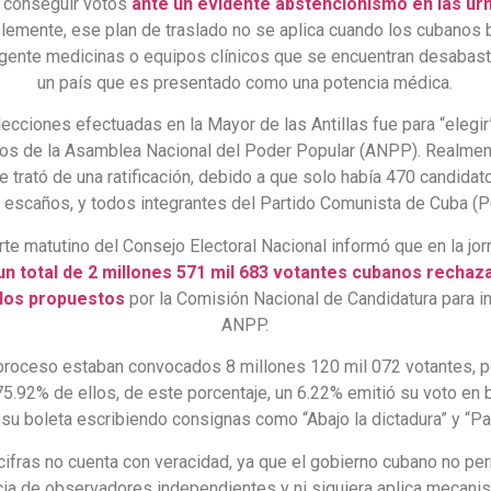
 conseguir votos
ante un evidente abstencionismo en las ur
emente, ese plan de traslado no se aplica cuando los cubanos
gente medicinas o equipos clínicos que se encuentran desabas
un país que es presentado como una potencia médica.
ecciones efectuadas en la Mayor de las Antillas fue para “elegir
s de la Asamblea Nacional del Poder Popular (ANPP). Realmen
 trató de una ratificación, debido a que solo había 470 candidat
 escaños, y todos integrantes del Partido Comunista de Cuba (P
rte matutino del Consejo Electoral Nacional informó que en la jor
n total de 2 millones 571 mil 683 votantes cubanos rechaza
dos propuestos
por la Comisión Nacional de Candidatura para in
ANPP.
 proceso estaban convocados 8 millones 120 mil 072 votantes, p
75.92% de ellos, de este porcentaje, un 6.22% emitió su voto en 
su boleta escribiendo consignas como “Abajo la dictadura” y “Pat
cifras no cuenta con veracidad, ya que el gobierno cubano no per
ia de observadores independientes y ni siquiera aplica mecan