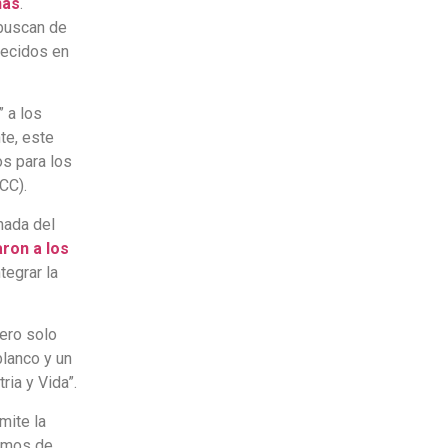
nas
.
 buscan de
tecidos en
” a los
te, este
os para los
CC).
nada del
ron a los
tegrar la
ero solo
blanco y un
ria y Vida”.
mite la
ismos de