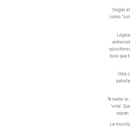
Según el
como “col
Lógica
entrevis
opositores
tuve que b
Otra c
satisfa
“A nadie lo
‘vota’. Q
sepan.
La movili