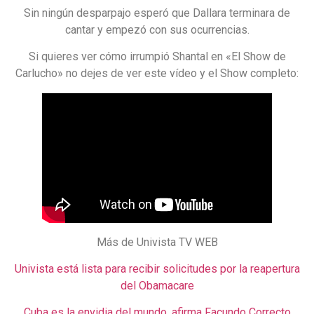
Sin ningún desparpajo esperó que Dallara terminara de
cantar y empezó con sus ocurrencias.
Si quieres ver cómo irrumpió Shantal en «El Show de
Carlucho» no dejes de ver este vídeo y el Show completo:
Más de Univista TV WEB
Univista está lista para recibir solicitudes por la reapertura
del Obamacare
Cuba es la envidia del mundo, afirma Facundo Correcto