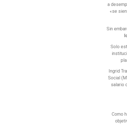
a desempl
«se sien
Sin embar
l
Solo es
institu
pla
Ingrid Tr
Social (M
salario 
Como ha
objet