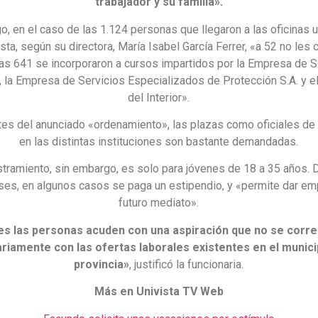
trabajador y su familia».
o, en el caso de las 1.124 personas que llegaron a las oficinas 
sta, según su directora, María Isabel García Ferrer, «a 52 no les 
nas 641 se incorporaron a cursos impartidos por la Empresa de S
, la Empresa de Servicios Especializados de Protección S.A. y el
del Interior».
es del anunciado «ordenamiento», las plazas como oficiales de
en las distintas instituciones son bastante demandadas.
stramiento, sin embargo, es solo para jóvenes de 18 a 35 años. D
es, en algunos casos se paga un estipendio, y «permite dar em
futuro mediato».
es las personas acuden con una aspiración que no se corr
riamente con las ofertas laborales existentes en el municip
provincia»
, justificó la funcionaria.
Más en Univista TV Web