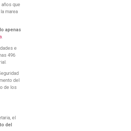
0 años que
 la marea
ado apenas
a
.
idades e
unas 496
ial.
 Seguridad
emento del
to de los
aria, el
to del