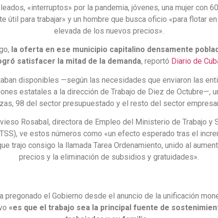
eados, «interruptos» por la pandemia, jóvenes, una mujer con 6
te útil para trabajar» y un hombre que busca oficio «para flotar en
elevada de los nuevos precios».
go,
la oferta en ese municipio capitalino densamente pobl
ogró satisfacer la mitad de la demanda
, reportó
Diario de Cub
taban disponibles —según las necesidades que enviaron las ent
ciones estatales a la dirección de Trabajo de Diez de Octubre—, 
zas, 98 del sector presupuestado y el resto del sector empresar
avieso Rosabal, directora de Empleo del Ministerio de Trabajo y
TSS), ve estos números como «un efecto esperado tras el incr
que trajo consigo la llamada Tarea Ordenamiento, unido al aumen
precios y la eliminación de subsidios y gratuidades».
 pregonado el Gobierno desde el anuncio de la unificación monet
ivo
«es que el trabajo sea la principal fuente de sostenimien