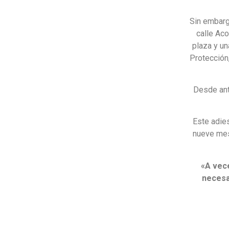
Sin embarg
calle Aco
plaza y u
Protección
Desde ant
Este adie
nueve mes
«A vec
necesa