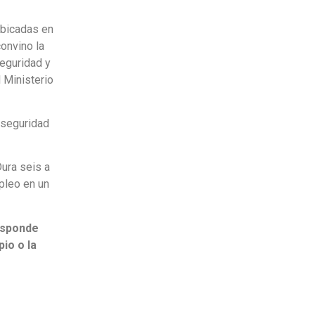
ubicadas en
convino la
eguridad y
 Ministerio
 seguridad
ura seis a
pleo en un
esponde
io o la