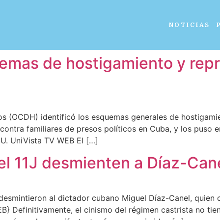
NOTICIAS
mas de hostigamiento y repre
(OCDH) identificó los esquemas generales de hostigamien
ontra familiares de presos políticos en Cuba, y los puso e
. UniVista TV WEB El […]
el 11J desmienten a Díaz-Can
J desmintieron al dictador cubano Miguel Díaz-Canel, quien c
} Definitivamente, el cinismo del régimen castrista no tiene