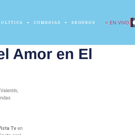
EN VIVO
POLÍTICA
COMEDIAS
SEGUROS
el Amor en El
Valentín,
endas
Vista Tv
en