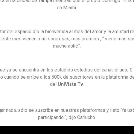
rá en la ciudad de Tampa mientras que el propio Domingo 14 la 
en Miami.
tor del espacio dio la bienvenida al mes del amor y la amistad 
a este mes vienen más sorpresas, más premios , “ viene más sa
mucho ashé”.
e ya se encuentra en los estudios estudios del canal, el auto 0
do cuando se arribe a los 500k de suscritores en la plataforma 
del
UniVista Tv
.
gar nada, sólo se suscribe en nuestras plataformas y listo. Ya us
participando “, dijo Carlucho.