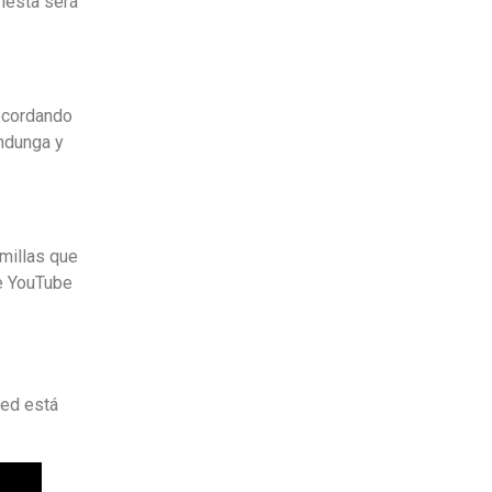
fiesta será
recordando
ndunga y
 millas que
de YouTube
ted está