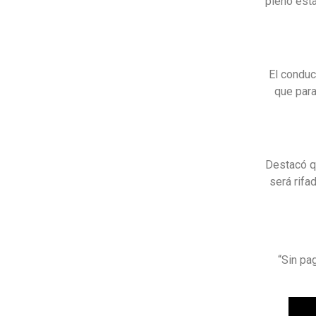
pleno esta
El conduc
que par
Destacó qu
será rifa
“Sin pa