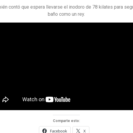
ién contó que espera llevarse el inodoro de 78 kilates para segu
baño como un rey.
Comparte esto:
Facebook
X