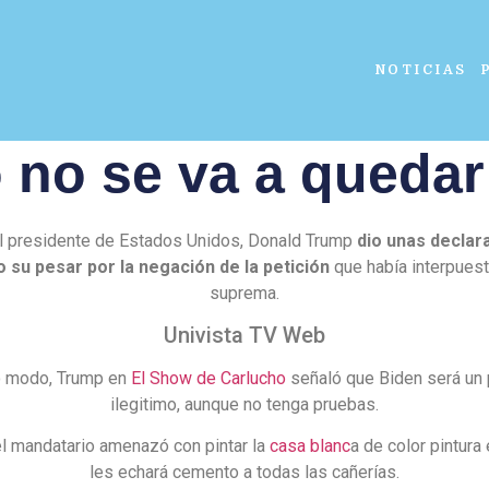
NOTICIAS
 no se va a quedar 
al presidente de Estados Unidos, Donald Trump
dio unas declar
 su pesar por la negación de la petición
que había interpuest
suprema.
Univista TV Web
 modo, Trump en
El Show de Carlucho
señaló que Biden será un
ilegitimo, aunque no tenga pruebas.
l mandatario amenazó con pintar la
casa blanc
a de color pintura 
les echará cemento a todas las cañerías.