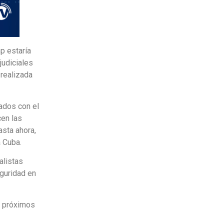
p estaría
judiciales
 realizada
ados con el
cen las
asta ahora,
a Cuba.
alistas
eguridad en
s próximos