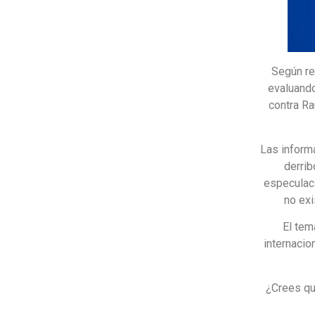
Según re
evaluando
contra Ra
Las inform
derrib
especulaci
no exi
El tem
internacio
¿Crees qu