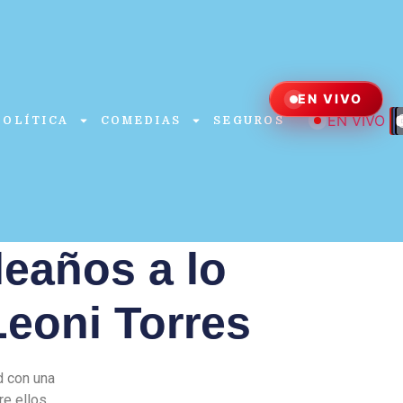
EN VIVO
EN VIVO
POLÍTICA
COMEDIAS
SEGUROS
leaños a lo
eoni Torres
d con una
re ellos,