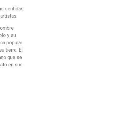
as sentidas
artistas.
 hombre
blo y su
ica popular
 tierra. El
imno que se
estó en sus