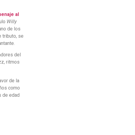
menaje al
tulo
Willy
 uno de los
 tributo, se
antante.
adores del
zz, ritmos
vor de la
 años como
s de edad