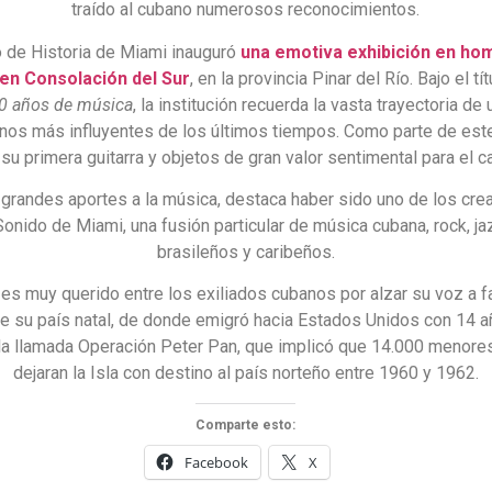
traído al cubano numerosos reconocimientos.
 de Historia de Miami inauguró
una emotiva exhibición en ho
 en Consolación del Sur
, en la provincia Pinar del Río. Bajo el tí
50 años de música
, la institución recuerda la vasta trayectoria de
tinos más influyentes de los últimos tiempos. Como parte de este
su primera guitarra y objetos de gran valor sentimental para el c
 grandes aportes a la música, destaca haber sido uno de los cre
onido de Miami, una fusión particular de música cubana, rock, ja
brasileños y caribeños.
s muy querido entre los exiliados cubanos por alzar su voz a fa
de su país natal, de donde emigró hacia Estados Unidos con 14
 la llamada Operación Peter Pan, que implicó que 14.000 menore
dejaran la Isla con destino al país norteño entre 1960 y 1962.
Comparte esto:
Facebook
X