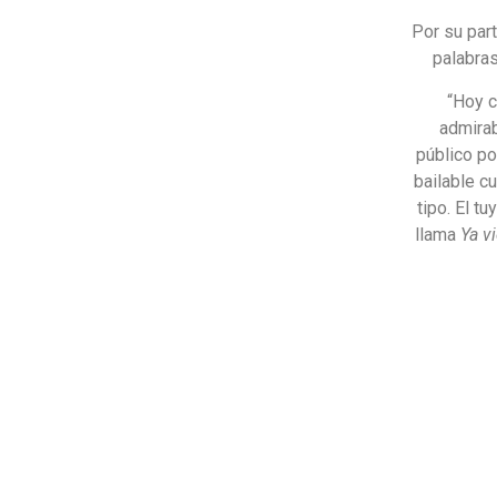
Por su par
palabras
“Hoy c
admirab
público po
bailable c
tipo. El t
llama
Ya v