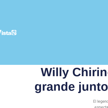
Willy Chiri
grande junt
El legen
espectac