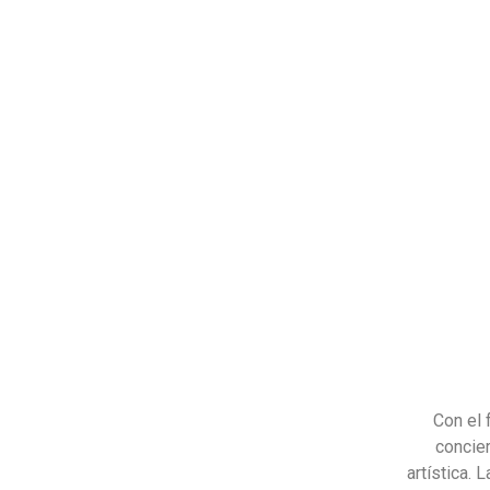
Con el 
concier
artística.