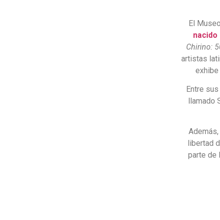
El Museo
nacido
Chirino: 
artistas la
exhibe 
Entre sus
llamado S
Además, e
libertad 
parte de