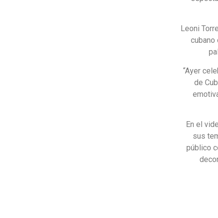
Leoni Torre
cubano 
pa
“Ayer cel
de Cub
emotiva
En el vid
sus te
público c
decor