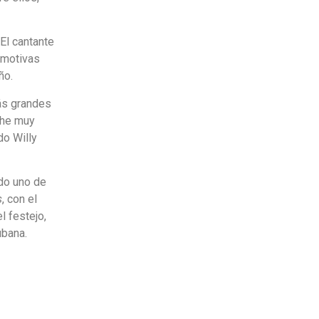
 El cantante
emotivas
ño.
ás grandes
che muy
do Willy
ndo uno de
s
, con el
l festejo,
ubana.