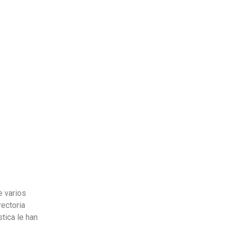
e varios
yectoria
tica le han