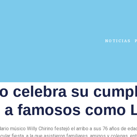
NOTICIAS
no celebra su cump
o a famosos como L
dario músico Willy Chirino festejó el arribo a sus 76 años de eda
ular fiesta, a la que asistieron familiares, amigos y colegas, ent