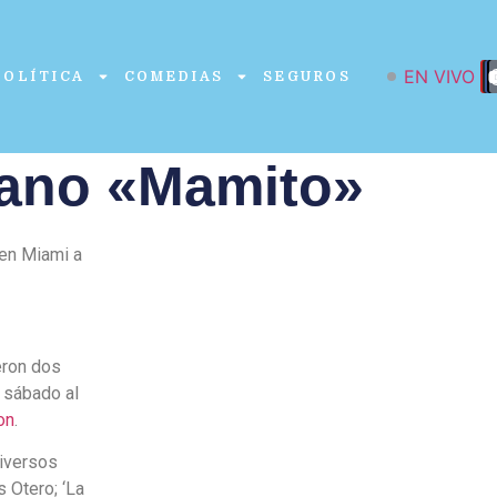
EN VIVO
POLÍTICA
COMEDIAS
SEGUROS
bano «Mamito»
 en Miami a
eron dos
 sábado al
on
.
iversos
 Otero; ‘La