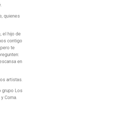
.
e, quienes
 el hijo de
mos contigo
 pero te
pregunten:
Descansa en
os artistas.
o grupo Los
o y Coma.