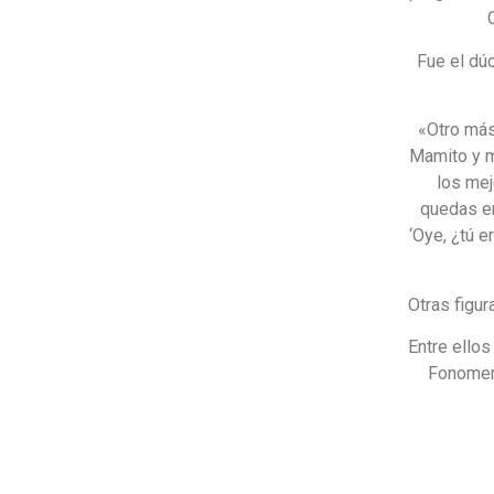
Fue el dú
«Otro más 
Mamito y m
los mej
quedas en
‘Oye, ¿tú 
Otras figur
Entre ello
Fonomeme