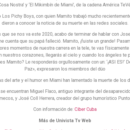
Cosa Nostra’ y ‘El Mikimbín de Miami’, de la cadena América TeVé
o Los Pichy Boys, con quien Mamito trabajó mucho recientement
dieron a conocer la noticia de su muerte en las redes sociales.
que se nos va este 2020, acabo de terminar de hablar con Jose,
e cuenta que su papá falleció. Mamito, ¡fuiste un grande! Pasa
ores momentos de nuestra carrera en la tele, te vas físicamente
 nuestros corazones, llegarás al cielo y cuando los ángeles te 
eres Mamito? Le responderás orgullosamente con un: ‘¡ASI ES!’ 
Paz», expresaron los miembros del dúo
as del arte y el humor en Miami han lamentado la muerte de los d
s se encuentran Miguel Flaco, antiguo integrante del desaparecid
cos, y José Coll Herrera, creador del grupo humorístico Punt
Con información de:
Ciber Cuba
Más de Univista Tv Web