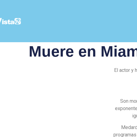
Muere en Miam
El actor y
Son mom
exponente
ig
Medard
programas 